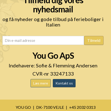
nyhedsmail
og få nyheder og gode tilbud på ferieboliger i
Italien
email
(Påkrævet)
Tilmeld
You Go ApS
Indehavere: Sofie & Flemming Andersen
CVR-nr 33247133
Læs mere
Kontakt os
YOU GO
DK-7100 VEJLE
+45 2032 0313