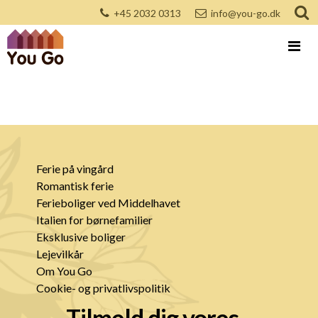
+45 2032 0313
info@you-go.dk
Ferie på vingård
Romantisk ferie
Ferieboliger ved Middelhavet
Italien for børnefamilier
Eksklusive boliger
Lejevilkår
Om You Go
Cookie- og privatlivspolitik
Tilmeld dig vores