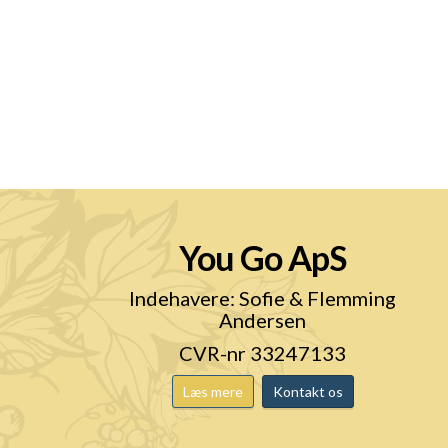
You Go ApS
n
Indehavere: Sofie & Flemming
Andersen
CVR-nr 33247133
Læs mere
Kontakt os