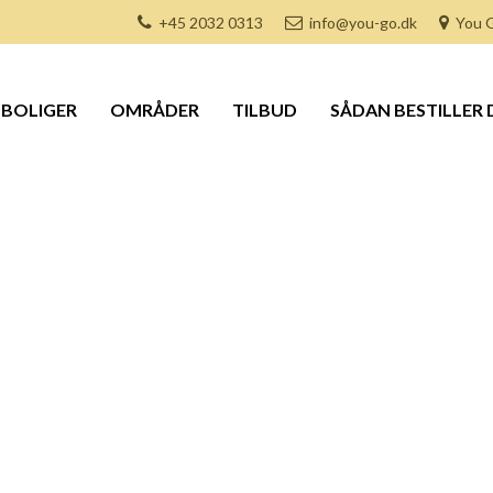
+45 2032 0313
info@you-go.dk
You G
BOLIGER
OMRÅDER
TILBUD
SÅDAN BESTILLER 