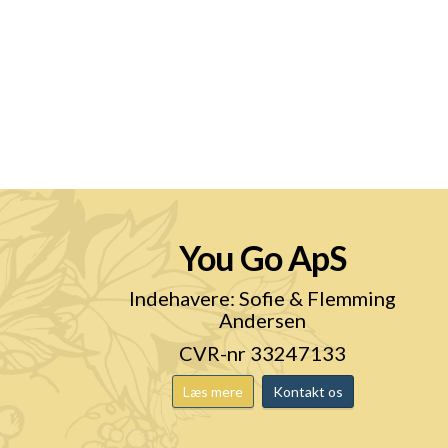
You Go ApS
n
Indehavere: Sofie & Flemming
Andersen
CVR-nr 33247133
Læs mere
Kontakt os