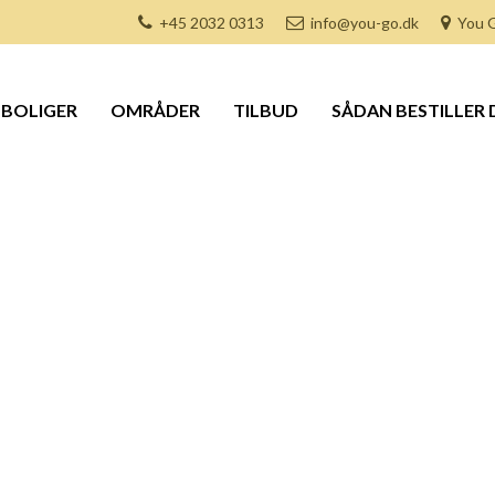
+45 2032 0313
info@you-go.dk
You G
BOLIGER
OMRÅDER
TILBUD
SÅDAN BESTILLER 