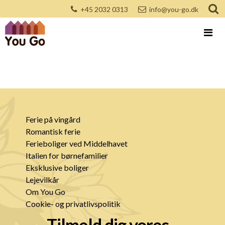
+45 2032 0313
info@you-go.dk
Ferie på vingård
Romantisk ferie
Ferieboliger ved Middelhavet
Italien for børnefamilier
Eksklusive boliger
Lejevilkår
Om You Go
Cookie- og privatlivspolitik
Tilmeld dig vores