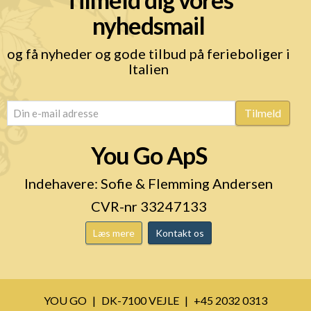
nyhedsmail
og få nyheder og gode tilbud på ferieboliger i
Italien
email
(Påkrævet)
Tilmeld
You Go ApS
Indehavere: Sofie & Flemming Andersen
CVR-nr 33247133
Læs mere
Kontakt os
YOU GO
DK-7100 VEJLE
+45 2032 0313