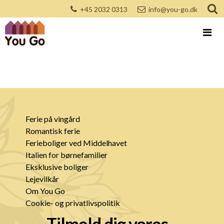
+45 2032 0313
info@you-go.dk
Ferie på vingård
Romantisk ferie
Ferieboliger ved Middelhavet
Italien for børnefamilier
Eksklusive boliger
Lejevilkår
Om You Go
Cookie- og privatlivspolitik
Tilmeld dig vores