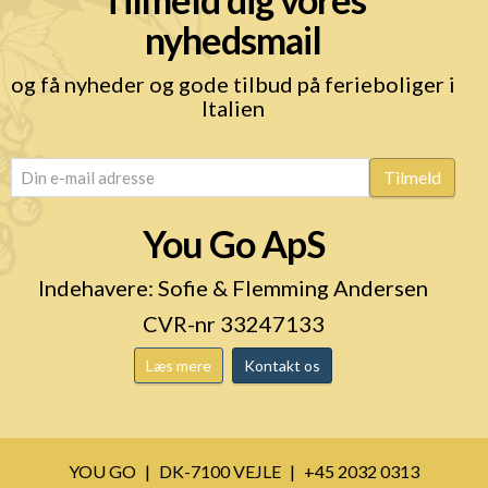
nyhedsmail
og få nyheder og gode tilbud på ferieboliger i
Italien
email
(Påkrævet)
Tilmeld
You Go ApS
Indehavere: Sofie & Flemming Andersen
CVR-nr 33247133
Læs mere
Kontakt os
YOU GO
DK-7100 VEJLE
+45 2032 0313