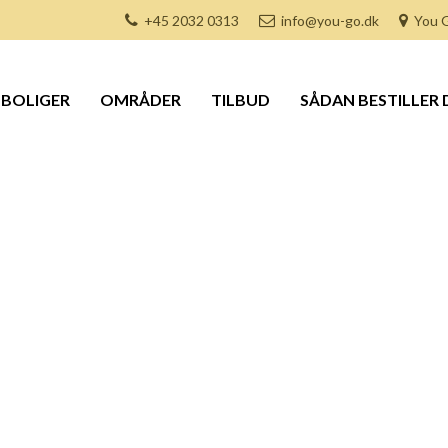
+45 2032 0313
info@you-go.dk
You G
BOLIGER
OMRÅDER
TILBUD
SÅDAN BESTILLER 