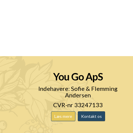
You Go ApS
n
Indehavere: Sofie & Flemming
Andersen
CVR-nr 33247133
Læs mere
Kontakt os