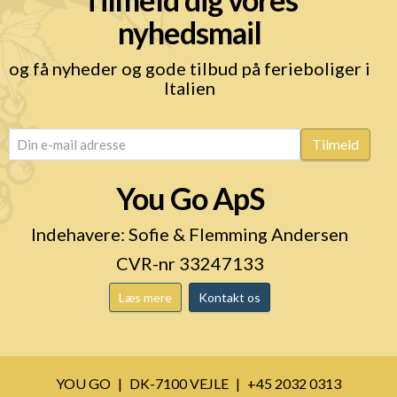
nyhedsmail
og få nyheder og gode tilbud på ferieboliger i
Italien
email
(Påkrævet)
Tilmeld
You Go ApS
Indehavere: Sofie & Flemming Andersen
CVR-nr 33247133
Læs mere
Kontakt os
YOU GO
DK-7100 VEJLE
+45 2032 0313