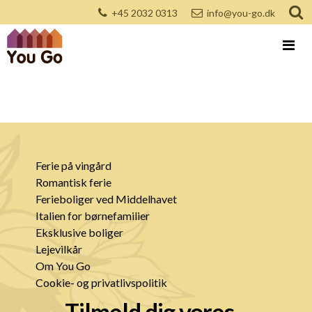
+45 2032 0313
info@you-go.dk
Ferie på vingård
Romantisk ferie
Ferieboliger ved Middelhavet
Italien for børnefamilier
Eksklusive boliger
Lejevilkår
Om You Go
Cookie- og privatlivspolitik
Tilmeld dig vores