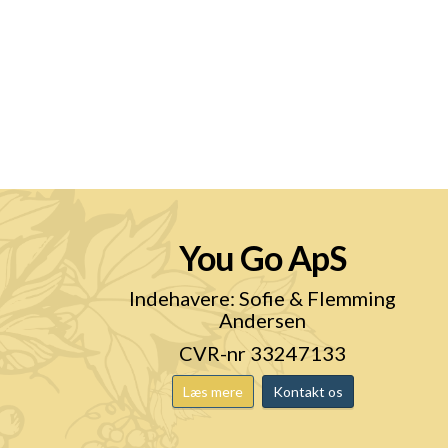
You Go ApS
n
Indehavere: Sofie & Flemming
Andersen
CVR-nr 33247133
Læs mere
Kontakt os