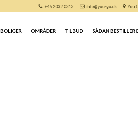
+45 2032 0313
info@you-go.dk
You G
BOLIGER
OMRÅDER
TILBUD
SÅDAN BESTILLER 