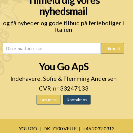
nyhedsmail
og få nyheder og gode tilbud på ferieboliger i
Italien
email
(Påkrævet)
Tilmeld
You Go ApS
Indehavere: Sofie & Flemming Andersen
CVR-nr 33247133
Læs mere
Kontakt os
YOU GO
DK-7100 VEJLE
+45 2032 0313