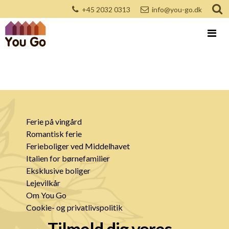
+45 2032 0313
info@you-go.dk
Ferie på vingård
Romantisk ferie
Ferieboliger ved Middelhavet
Italien for børnefamilier
Eksklusive boliger
Lejevilkår
Om You Go
Cookie- og privatlivspolitik
Tilmeld dig vores