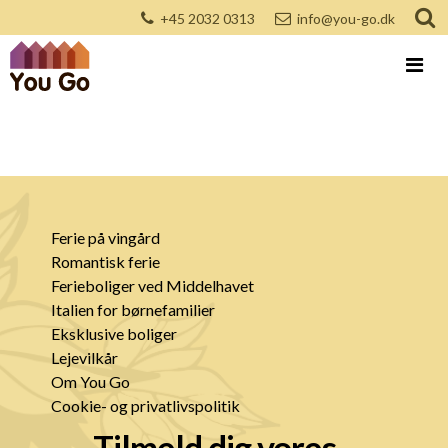
+45 2032 0313
info@you-go.dk
Ferie på vingård
Romantisk ferie
Ferieboliger ved Middelhavet
Italien for børnefamilier
Eksklusive boliger
Lejevilkår
Om You Go
Cookie- og privatlivspolitik
Tilmeld dig vores