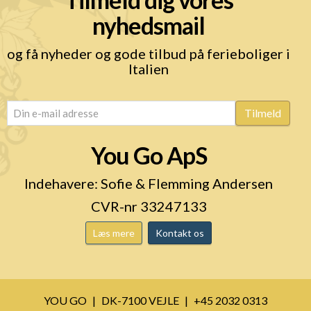
nyhedsmail
og få nyheder og gode tilbud på ferieboliger i
Italien
email
(Påkrævet)
Tilmeld
You Go ApS
Indehavere: Sofie & Flemming Andersen
CVR-nr 33247133
Læs mere
Kontakt os
YOU GO
DK-7100 VEJLE
+45 2032 0313