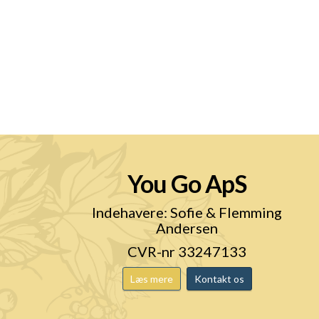
You Go ApS
n
Indehavere: Sofie & Flemming
Andersen
CVR-nr 33247133
Læs mere
Kontakt os