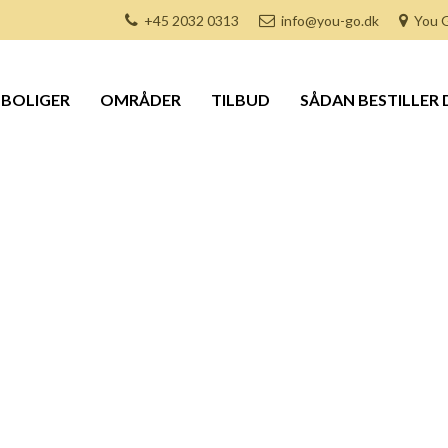
+45 2032 0313
info@you-go.dk
You G
BOLIGER
OMRÅDER
TILBUD
SÅDAN BESTILLER 