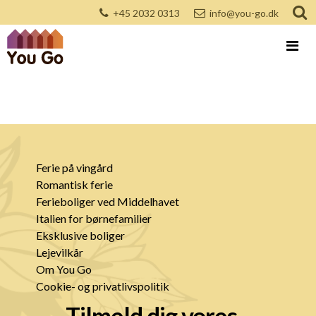
+45 2032 0313
info@you-go.dk
Ferie på vingård
Romantisk ferie
Ferieboliger ved Middelhavet
Italien for børnefamilier
Eksklusive boliger
Lejevilkår
Om You Go
Cookie- og privatlivspolitik
Tilmeld dig vores