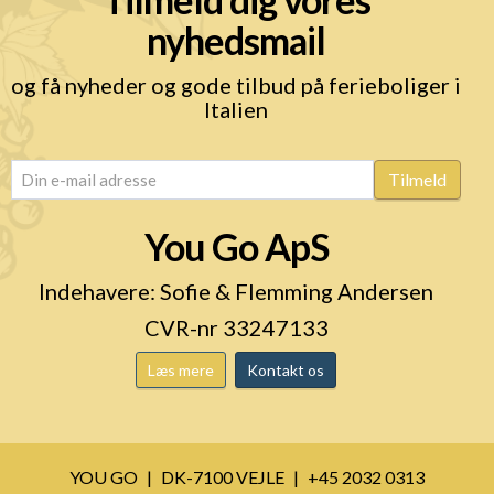
nyhedsmail
og få nyheder og gode tilbud på ferieboliger i
Italien
email
(Påkrævet)
Tilmeld
You Go ApS
Indehavere: Sofie & Flemming Andersen
CVR-nr 33247133
Læs mere
Kontakt os
YOU GO
DK-7100 VEJLE
+45 2032 0313