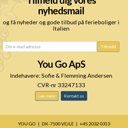
nyhedsmail
og få nyheder og gode tilbud på ferieboliger i
Italien
email
(Påkrævet)
Tilmeld
You Go ApS
Indehavere: Sofie & Flemming Andersen
CVR-nr 33247133
Læs mere
Kontakt os
YOU GO
DK-7100 VEJLE
+45 2032 0313