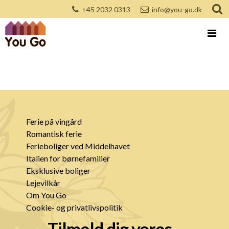
+45 2032 0313
info@you-go.dk
Ferie på vingård
Romantisk ferie
Ferieboliger ved Middelhavet
Italien for børnefamilier
Eksklusive boliger
Lejevilkår
Om You Go
Cookie- og privatlivspolitik
Tilmeld dig vores