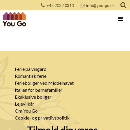
+45 2032 0313
info@you-go.dk
Ferie på vingård
Romantisk ferie
Ferieboliger ved Middelhavet
Italien for børnefamilier
Eksklusive boliger
Lejevilkår
Om You Go
Cookie- og privatlivspolitik
Tilmeld dig vores