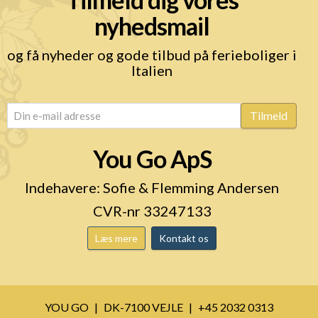
nyhedsmail
og få nyheder og gode tilbud på ferieboliger i
Italien
email
(Påkrævet)
Tilmeld
You Go ApS
Indehavere: Sofie & Flemming Andersen
CVR-nr 33247133
Læs mere
Kontakt os
YOU GO
DK-7100 VEJLE
+45 2032 0313