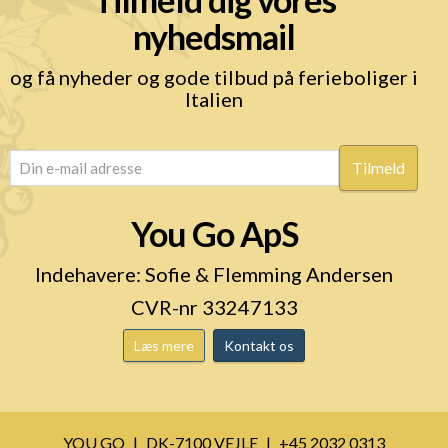
nyhedsmail
og få nyheder og gode tilbud på ferieboliger i
Italien
email
(Påkrævet)
You Go ApS
Indehavere: Sofie & Flemming Andersen
CVR-nr 33247133
Læs mere
Kontakt os
YOU GO
DK-7100 VEJLE
+45 2032 0313