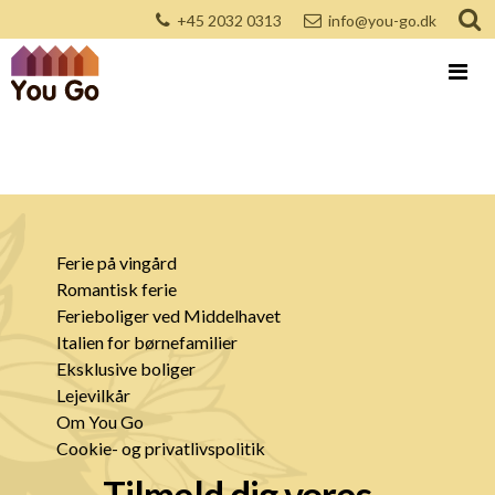
+45 2032 0313
info@you-go.dk
Ferie på vingård
Romantisk ferie
Ferieboliger ved Middelhavet
Italien for børnefamilier
Eksklusive boliger
Lejevilkår
Om You Go
Cookie- og privatlivspolitik
Tilmeld dig vores