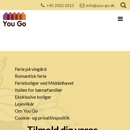
+45 2032 0313
info@you-go.dk
Ferie på vingård
Romantisk ferie
Ferieboliger ved Middelhavet
Italien for børnefamilier
Eksklusive boliger
Lejevilkår
Om You Go
Cookie- og privatlivspolitik
Tilmeld dig vores