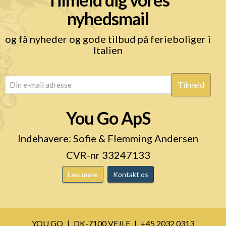
nyhedsmail
og få nyheder og gode tilbud på ferieboliger i
Italien
email
(Påkrævet)
You Go ApS
Indehavere: Sofie & Flemming Andersen
CVR-nr 33247133
Læs mere
Kontakt os
YOU GO
DK-7100 VEJLE
+45 2032 0313