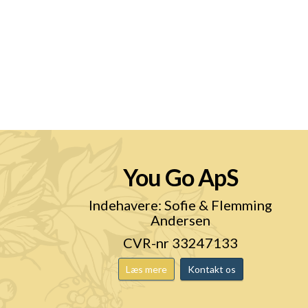
You Go ApS
n
Indehavere: Sofie & Flemming
Andersen
CVR-nr 33247133
Læs mere
Kontakt os