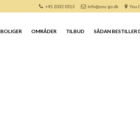
+45 2032 0313
info@you-go.dk
You G
BOLIGER
OMRÅDER
TILBUD
SÅDAN BESTILLER 