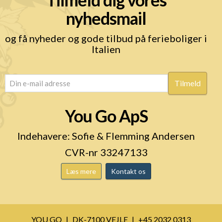
nyhedsmail
og få nyheder og gode tilbud på ferieboliger i
Italien
email
(Påkrævet)
You Go ApS
Indehavere: Sofie & Flemming Andersen
CVR-nr 33247133
Læs mere
Kontakt os
YOU GO
DK-7100 VEJLE
+45 2032 0313