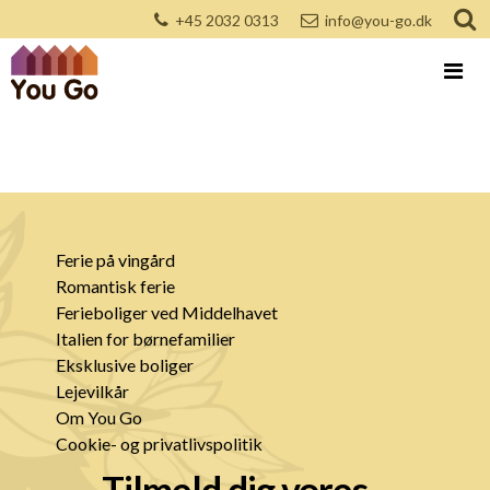
+45 2032 0313
info@you-go.dk
Ferie på vingård
Romantisk ferie
Ferieboliger ved Middelhavet
Italien for børnefamilier
Eksklusive boliger
Lejevilkår
Om You Go
Cookie- og privatlivspolitik
Tilmeld dig vores