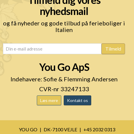
nyhedsmail
og få nyheder og gode tilbud på ferieboliger i
Italien
email
(Påkrævet)
Tilmeld
You Go ApS
Indehavere: Sofie & Flemming Andersen
CVR-nr 33247133
Læs mere
Kontakt os
YOU GO
DK-7100 VEJLE
+45 2032 0313