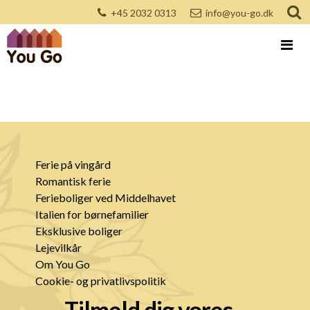
+45 2032 0313
info@you-go.dk
Ferie på vingård
Romantisk ferie
Ferieboliger ved Middelhavet
Italien for børnefamilier
Eksklusive boliger
Lejevilkår
Om You Go
Cookie- og privatlivspolitik
Tilmeld dig vores