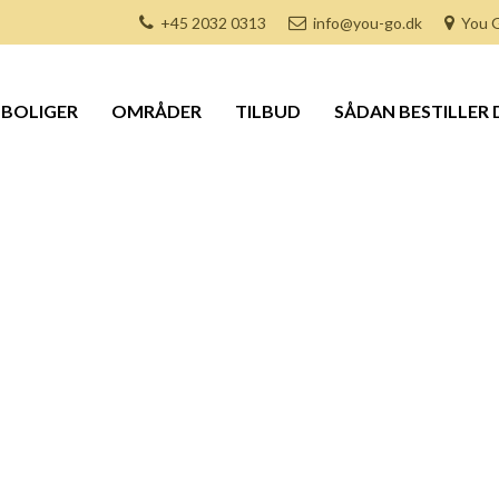
+45 2032 0313
info@you-go.dk
You G
BOLIGER
OMRÅDER
TILBUD
SÅDAN BESTILLER 