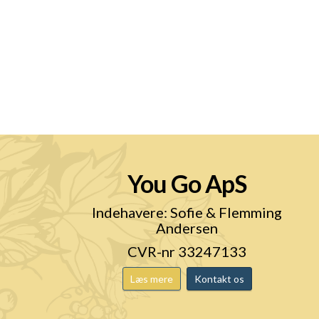
You Go ApS
n
Indehavere: Sofie & Flemming
Andersen
CVR-nr 33247133
Læs mere
Kontakt os