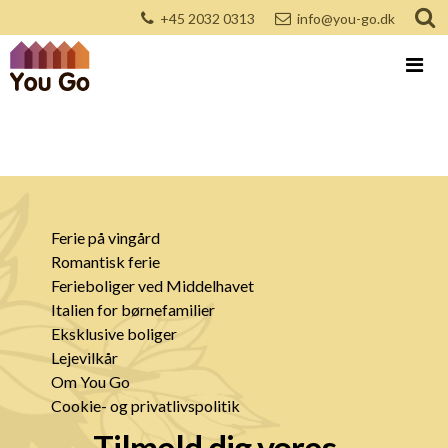
+45 2032 0313
info@you-go.dk
Ferie på vingård
Romantisk ferie
Ferieboliger ved Middelhavet
Italien for børnefamilier
Eksklusive boliger
Lejevilkår
Om You Go
Cookie- og privatlivspolitik
Tilmeld dig vores