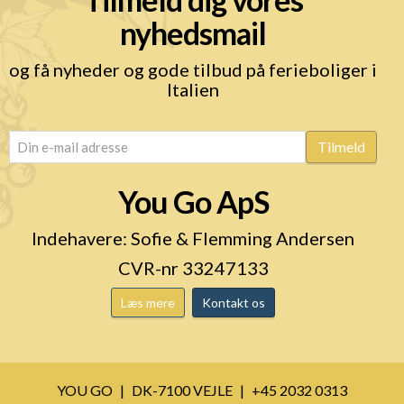
nyhedsmail
og få nyheder og gode tilbud på ferieboliger i
Italien
email
(Påkrævet)
Tilmeld
You Go ApS
Indehavere: Sofie & Flemming Andersen
CVR-nr 33247133
Læs mere
Kontakt os
YOU GO
DK-7100 VEJLE
+45 2032 0313