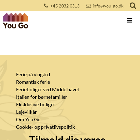
+45 2032 0313
info@you-go.dk
Ferie på vingård
Romantisk ferie
Ferieboliger ved Middelhavet
Italien for børnefamilier
Eksklusive boliger
Lejevilkår
Om You Go
Cookie- og privatlivspolitik
Tilmeld dig vores