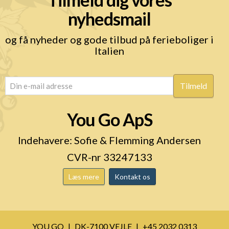
nyhedsmail
og få nyheder og gode tilbud på ferieboliger i
Italien
email
(Påkrævet)
You Go ApS
Indehavere: Sofie & Flemming Andersen
CVR-nr 33247133
Læs mere
Kontakt os
YOU GO
DK-7100 VEJLE
+45 2032 0313