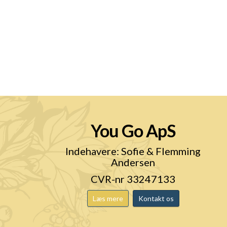
You Go ApS
n
Indehavere: Sofie & Flemming
Andersen
CVR-nr 33247133
Læs mere
Kontakt os