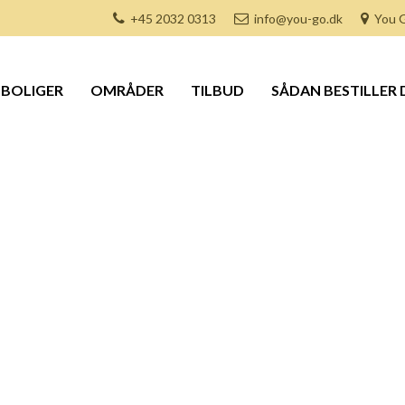
+45 2032 0313
info@you-go.dk
You G
BOLIGER
OMRÅDER
TILBUD
SÅDAN BESTILLER 