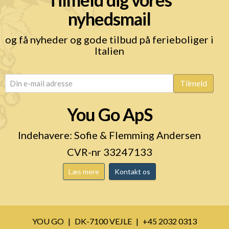
nyhedsmail
og få nyheder og gode tilbud på ferieboliger i
Italien
email
(Påkrævet)
Tilmeld
You Go ApS
Indehavere: Sofie & Flemming Andersen
CVR-nr 33247133
Læs mere
Kontakt os
YOU GO
DK-7100 VEJLE
+45 2032 0313