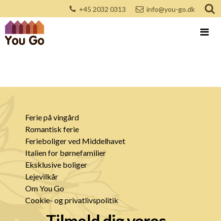
+45 2032 0313
info@you-go.dk
Ferie på vingård
Romantisk ferie
Ferieboliger ved Middelhavet
Italien for børnefamilier
Eksklusive boliger
Lejevilkår
Om You Go
Cookie- og privatlivspolitik
Tilmeld dig vores