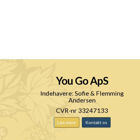
You Go ApS
n
Indehavere: Sofie & Flemming
Andersen
CVR-nr 33247133
Læs mere
Kontakt os