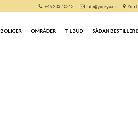
+45 2032 0313
info@you-go.dk
You G
BOLIGER
OMRÅDER
TILBUD
SÅDAN BESTILLER 