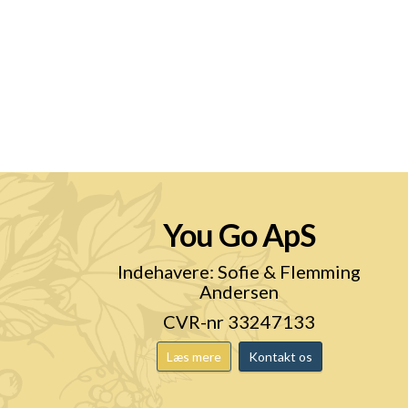
You Go ApS
n
Indehavere: Sofie & Flemming
Andersen
CVR-nr 33247133
Læs mere
Kontakt os