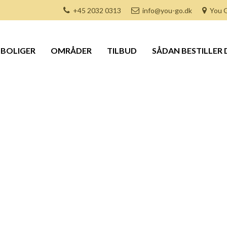
+45 2032 0313
info@you-go.dk
You G
BOLIGER
OMRÅDER
TILBUD
SÅDAN BESTILLER 