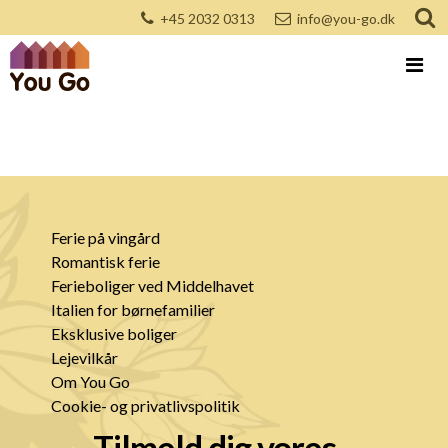
+45 2032 0313
info@you-go.dk
Ferie på vingård
Romantisk ferie
Ferieboliger ved Middelhavet
Italien for børnefamilier
Eksklusive boliger
Lejevilkår
Om You Go
Cookie- og privatlivspolitik
Tilmeld dig vores