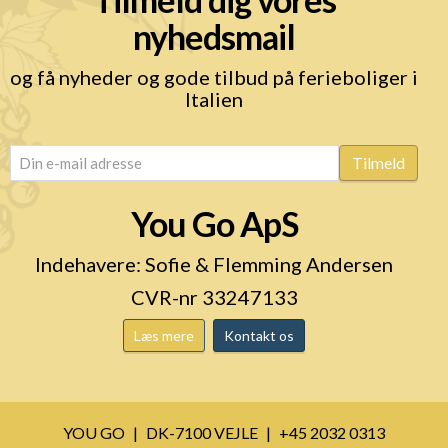
nyhedsmail
og få nyheder og gode tilbud på ferieboliger i
Italien
email
(Påkrævet)
Tilmeld
You Go ApS
Indehavere: Sofie & Flemming Andersen
CVR-nr 33247133
Læs mere
Kontakt os
YOU GO
DK-7100 VEJLE
+45 2032 0313