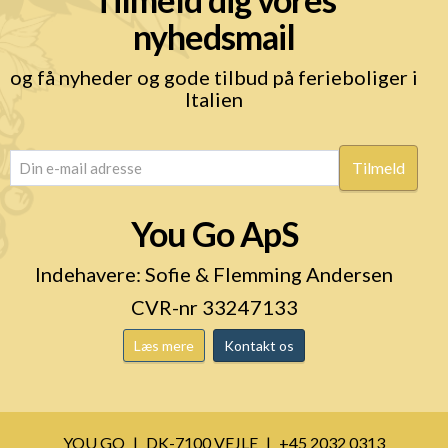
nyhedsmail
og få nyheder og gode tilbud på ferieboliger i
Italien
email
(Påkrævet)
You Go ApS
Indehavere: Sofie & Flemming Andersen
CVR-nr 33247133
Læs mere
Kontakt os
YOU GO
DK-7100 VEJLE
+45 2032 0313