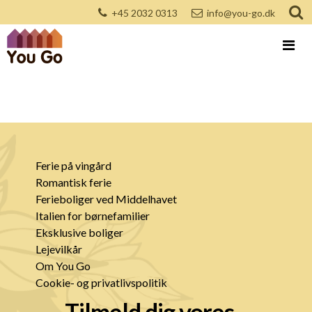
+45 2032 0313
info@you-go.dk
Ferie på vingård
Romantisk ferie
Ferieboliger ved Middelhavet
Italien for børnefamilier
Eksklusive boliger
Lejevilkår
Om You Go
Cookie- og privatlivspolitik
Tilmeld dig vores