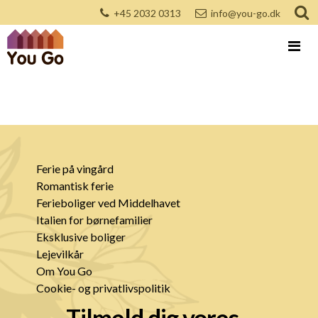
+45 2032 0313
info@you-go.dk
Ferie på vingård
Romantisk ferie
Ferieboliger ved Middelhavet
Italien for børnefamilier
Eksklusive boliger
Lejevilkår
Om You Go
Cookie- og privatlivspolitik
Tilmeld dig vores