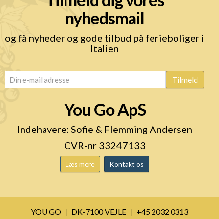
nyhedsmail
og få nyheder og gode tilbud på ferieboliger i
Italien
email
(Påkrævet)
Tilmeld
You Go ApS
Indehavere: Sofie & Flemming Andersen
CVR-nr 33247133
Læs mere
Kontakt os
YOU GO
DK-7100 VEJLE
+45 2032 0313