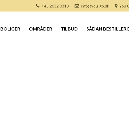
+45 2032 0313
info@you-go.dk
You G
BOLIGER
OMRÅDER
TILBUD
SÅDAN BESTILLER 