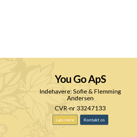
You Go ApS
n
Indehavere: Sofie & Flemming
Andersen
CVR-nr 33247133
Læs mere
Kontakt os