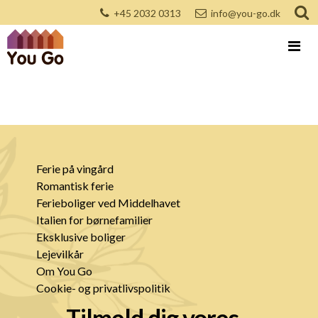
+45 2032 0313
info@you-go.dk
Ferie på vingård
Romantisk ferie
Ferieboliger ved Middelhavet
Italien for børnefamilier
Eksklusive boliger
Lejevilkår
Om You Go
Cookie- og privatlivspolitik
Tilmeld dig vores