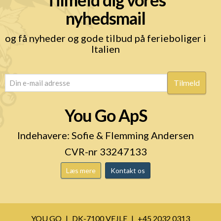
nyhedsmail
og få nyheder og gode tilbud på ferieboliger i
Italien
email
(Påkrævet)
You Go ApS
Indehavere: Sofie & Flemming Andersen
CVR-nr 33247133
Læs mere
Kontakt os
YOU GO
DK-7100 VEJLE
+45 2032 0313