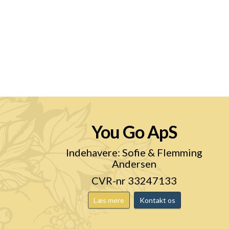
You Go ApS
n
Indehavere: Sofie & Flemming
Andersen
CVR-nr 33247133
Læs mere
Kontakt os