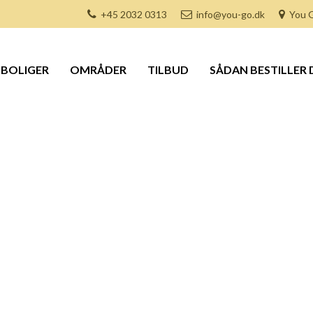
+45 2032 0313
info@you-go.dk
You G
BOLIGER
OMRÅDER
TILBUD
SÅDAN BESTILLER 