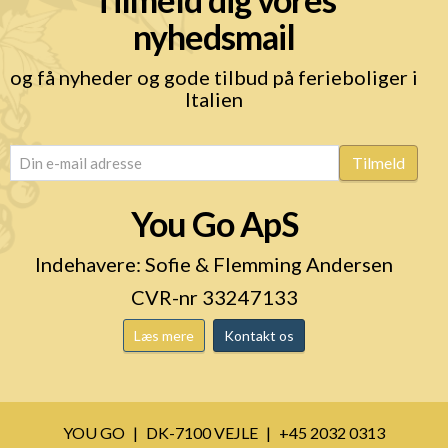
nyhedsmail
og få nyheder og gode tilbud på ferieboliger i
Italien
email
(Påkrævet)
Tilmeld
You Go ApS
Indehavere: Sofie & Flemming Andersen
CVR-nr 33247133
Læs mere
Kontakt os
YOU GO
DK-7100 VEJLE
+45 2032 0313