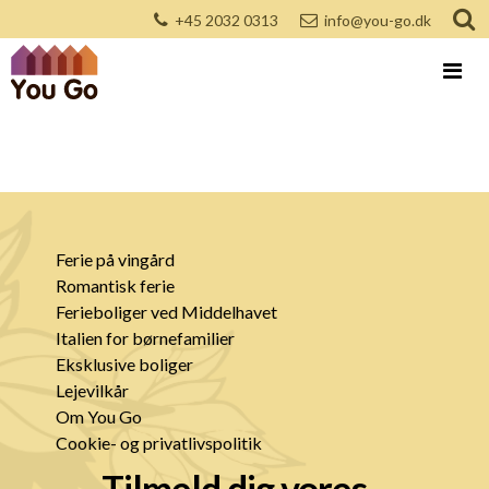
+45 2032 0313
info@you-go.dk
Ferie på vingård
Romantisk ferie
Ferieboliger ved Middelhavet
Italien for børnefamilier
Eksklusive boliger
Lejevilkår
Om You Go
Cookie- og privatlivspolitik
Tilmeld dig vores