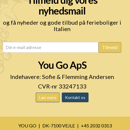
nyhedsmail
og få nyheder og gode tilbud på ferieboliger i
Italien
email
(Påkrævet)
Tilmeld
You Go ApS
Indehavere: Sofie & Flemming Andersen
CVR-nr 33247133
Læs mere
Kontakt os
YOU GO
DK-7100 VEJLE
+45 2032 0313