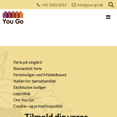
+45 2032 0313
info@you-go.dk
Ferie på vingård
Romantisk ferie
Ferieboliger ved Middelhavet
Italien for børnefamilier
Eksklusive boliger
Lejevilkår
Om You Go
Cookie- og privatlivspolitik
Tilmeld dig vores