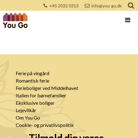
+45 2032 0313
info@you-go.dk
Ferie på vingård
Romantisk ferie
Ferieboliger ved Middelhavet
Italien for børnefamilier
Eksklusive boliger
Lejevilkår
Om You Go
Cookie- og privatlivspolitik
Tilmeld dig vores