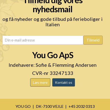
nyhedsmail
og få nyheder og gode tilbud på ferieboliger i
Italien
email
(Påkrævet)
Tilmeld
You Go ApS
Indehavere: Sofie & Flemming Andersen
CVR-nr 33247133
Læs mere
Kontakt os
YOU GO
DK-7100 VEJLE
+45 2032 0313