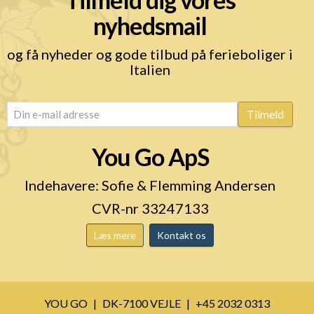
nyhedsmail
og få nyheder og gode tilbud på ferieboliger i
Italien
email
(Påkrævet)
Tilmeld
You Go ApS
Indehavere: Sofie & Flemming Andersen
CVR-nr 33247133
Læs mere
Kontakt os
YOU GO
DK-7100 VEJLE
+45 2032 0313