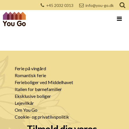
+45 2032 0313
info@you-go.dk
Ferie på vingård
Romantisk ferie
Ferieboliger ved Middelhavet
Italien for børnefamilier
Eksklusive boliger
Lejevilkår
Om You Go
Cookie- og privatlivspolitik
Tilmeld dig vores