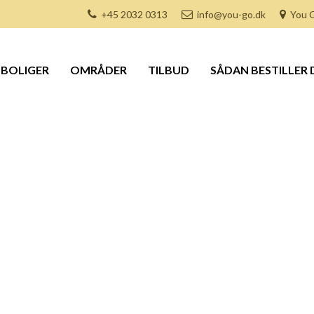
+45 2032 0313
info@you-go.dk
You G
BOLIGER
OMRÅDER
TILBUD
SÅDAN BESTILLER 