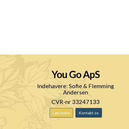
You Go ApS
n
Indehavere: Sofie & Flemming
Andersen
CVR-nr 33247133
Læs mere
Kontakt os