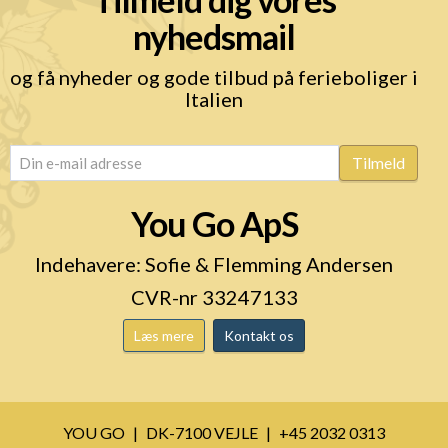
nyhedsmail
og få nyheder og gode tilbud på ferieboliger i
Italien
email
(Påkrævet)
Tilmeld
You Go ApS
Indehavere: Sofie & Flemming Andersen
CVR-nr 33247133
Læs mere
Kontakt os
YOU GO
DK-7100 VEJLE
+45 2032 0313