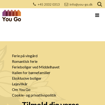
+45 2032 0313
info@you-go.dk
Ferie på vingård
Romantisk ferie
Ferieboliger ved Middelhavet
Italien for børnefamilier
Eksklusive boliger
Lejevilkår
Om You Go
Cookie- og privatlivspolitik
Tilmeld dig vores