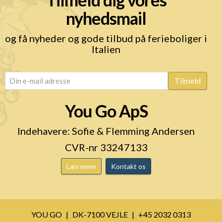
nyhedsmail
og få nyheder og gode tilbud på ferieboliger i
Italien
email
(Påkrævet)
Tilmeld
You Go ApS
Indehavere: Sofie & Flemming Andersen
CVR-nr 33247133
Læs mere
Kontakt os
YOU GO
DK-7100 VEJLE
+45 2032 0313