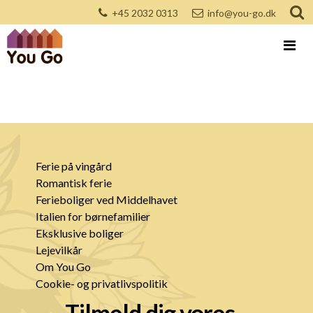
+45 2032 0313
info@you-go.dk
Ferie på vingård
Romantisk ferie
Ferieboliger ved Middelhavet
Italien for børnefamilier
Eksklusive boliger
Lejevilkår
Om You Go
Cookie- og privatlivspolitik
Tilmeld dig vores