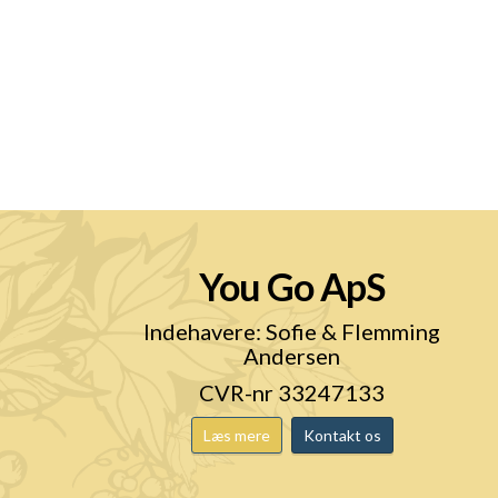
You Go ApS
n
Indehavere: Sofie & Flemming
Andersen
CVR-nr 33247133
Læs mere
Kontakt os