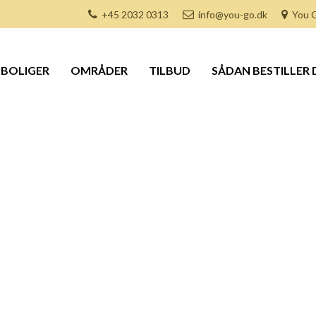
+45 2032 0313
info@you-go.dk
You G
BOLIGER
OMRÅDER
TILBUD
SÅDAN BESTILLER 