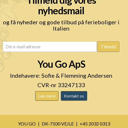
nyhedsmail
og få nyheder og gode tilbud på ferieboliger i
Italien
email
(Påkrævet)
Tilmeld
You Go ApS
Indehavere: Sofie & Flemming Andersen
CVR-nr 33247133
Læs mere
Kontakt os
YOU GO
DK-7100 VEJLE
+45 2032 0313