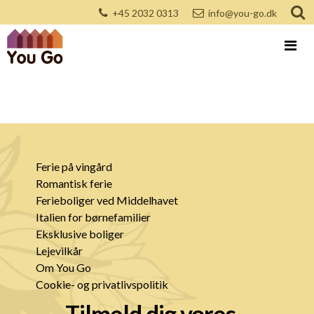
+45 2032 0313
info@you-go.dk
Ferie på vingård
Romantisk ferie
Ferieboliger ved Middelhavet
Italien for børnefamilier
Eksklusive boliger
Lejevilkår
Om You Go
Cookie- og privatlivspolitik
Tilmeld dig vores