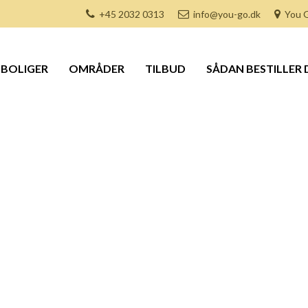
+45 2032 0313
info@you-go.dk
You G
BOLIGER
OMRÅDER
TILBUD
SÅDAN BESTILLER 