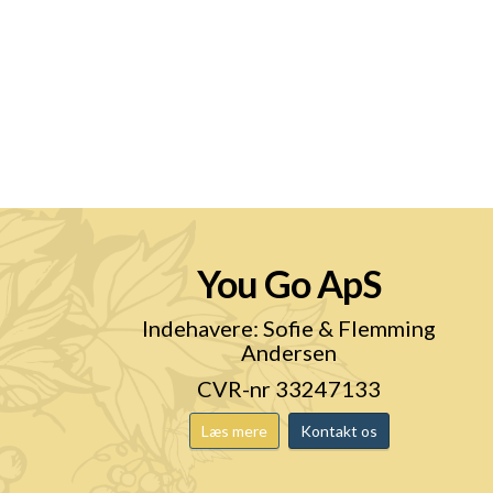
You Go ApS
n
Indehavere: Sofie & Flemming
Andersen
CVR-nr 33247133
Læs mere
Kontakt os