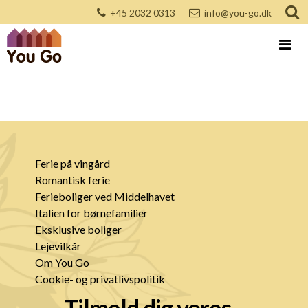
+45 2032 0313
info@you-go.dk
Ferie på vingård
Romantisk ferie
Ferieboliger ved Middelhavet
Italien for børnefamilier
Eksklusive boliger
Lejevilkår
Om You Go
Cookie- og privatlivspolitik
Tilmeld dig vores