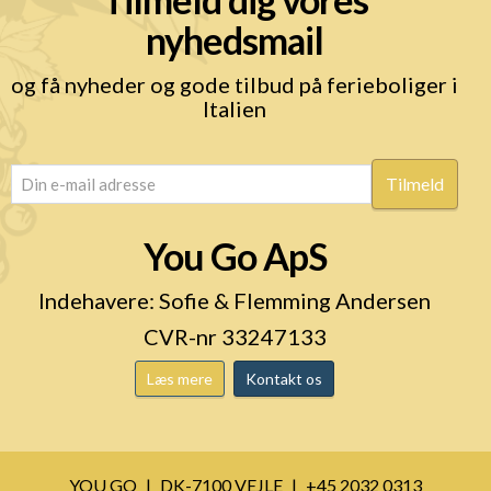
nyhedsmail
og få nyheder og gode tilbud på ferieboliger i
Italien
email
(Påkrævet)
You Go ApS
Indehavere: Sofie & Flemming Andersen
CVR-nr 33247133
Læs mere
Kontakt os
YOU GO
DK-7100 VEJLE
+45 2032 0313