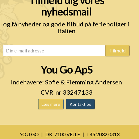
nyhedsmail
og få nyheder og gode tilbud på ferieboliger i
Italien
email
(Påkrævet)
Tilmeld
You Go ApS
Indehavere: Sofie & Flemming Andersen
CVR-nr 33247133
Læs mere
Kontakt os
YOU GO
DK-7100 VEJLE
+45 2032 0313