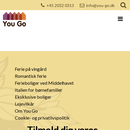
+45 2032 0313
info@you-go.dk
Ferie på vingård
Romantisk ferie
Ferieboliger ved Middelhavet
Italien for børnefamilier
Eksklusive boliger
Lejevilkår
Om You Go
Cookie- og privatlivspolitik
Tilmeld dig vores