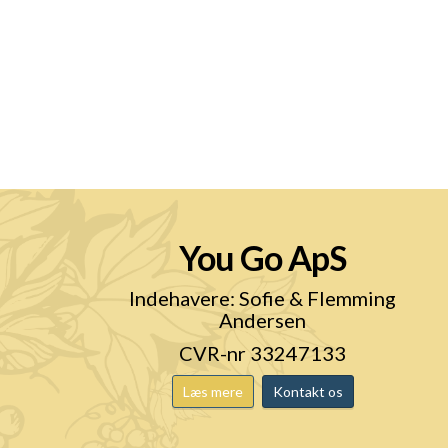
You Go ApS
n
Indehavere: Sofie & Flemming
Andersen
CVR-nr 33247133
Læs mere
Kontakt os