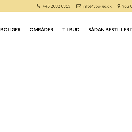
+45 2032 0313
info@you-go.dk
You G
BOLIGER
OMRÅDER
TILBUD
SÅDAN BESTILLER 