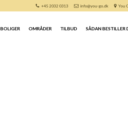
+45 2032 0313
info@you-go.dk
You G
BOLIGER
OMRÅDER
TILBUD
SÅDAN BESTILLER 