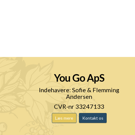
You Go ApS
n
Indehavere: Sofie & Flemming
Andersen
CVR-nr 33247133
Læs mere
Kontakt os