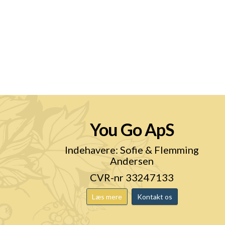
You Go ApS
n
Indehavere: Sofie & Flemming
Andersen
CVR-nr 33247133
Læs mere
Kontakt os