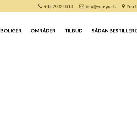
+45 2032 0313
info@you-go.dk
You G
BOLIGER
OMRÅDER
TILBUD
SÅDAN BESTILLER 