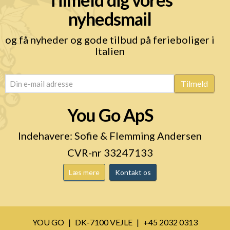
nyhedsmail
og få nyheder og gode tilbud på ferieboliger i
Italien
email
(Påkrævet)
Tilmeld
You Go ApS
Indehavere: Sofie & Flemming Andersen
CVR-nr 33247133
Læs mere
Kontakt os
YOU GO
DK-7100 VEJLE
+45 2032 0313