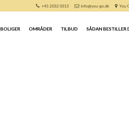
+45 2032 0313
info@you-go.dk
You G
BOLIGER
OMRÅDER
TILBUD
SÅDAN BESTILLER 