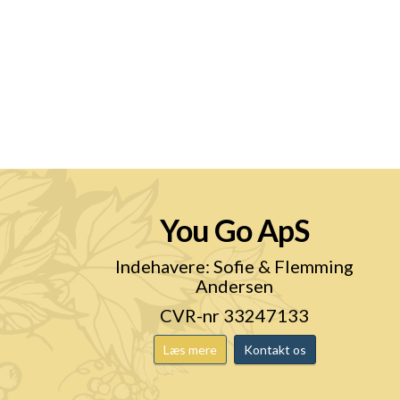
You Go ApS
n
Indehavere: Sofie & Flemming
Andersen
CVR-nr 33247133
Læs mere
Kontakt os