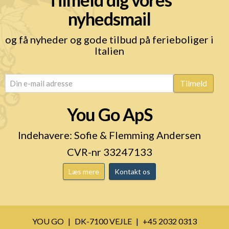
nyhedsmail
og få nyheder og gode tilbud på ferieboliger i
Italien
email
(Påkrævet)
Tilmeld
You Go ApS
Indehavere: Sofie & Flemming Andersen
CVR-nr 33247133
Læs mere
Kontakt os
YOU GO
DK-7100 VEJLE
+45 2032 0313