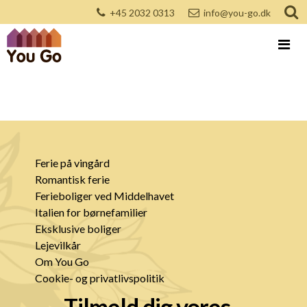
+45 2032 0313
info@you-go.dk
Ferie på vingård
Romantisk ferie
Ferieboliger ved Middelhavet
Italien for børnefamilier
Eksklusive boliger
Lejevilkår
Om You Go
Cookie- og privatlivspolitik
Tilmeld dig vores